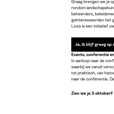
Graag brengen we je op
rondom landschapskunst
beheerders, beleidsme
geïnteresseerden het g
Lives is een initiatie
Ja, ik blijf graag op
Events, conferentie e
In aanloop naar de con
waarbij we vanuit versc
tot praktisch, van hist
naar de conferentie. D
Zien we je 3 oktober?
Binnenkort maken we het
Dan houden we je op de