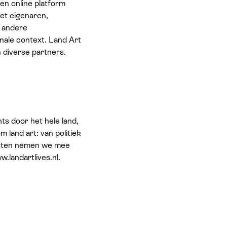
en online platform
et eigenaren,
 andere
nale context. Land Art
 diverse partners.
ts door het hele land,
 land art: van politiek
komsten nemen we mee
.landartlives.nl.
Art Lives-mailinglijst.
verkoop van start gaat.