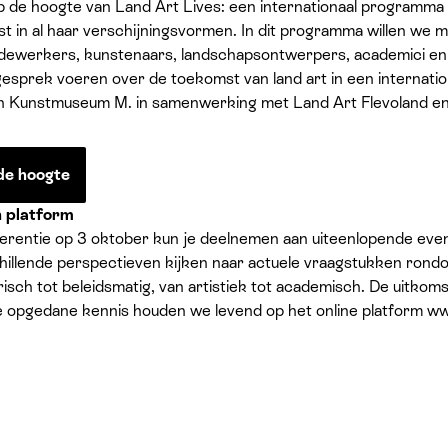
 de hoogte van Land Art Lives: een internationaal programma 
 in al haar verschijningsvormen. In dit programma willen we m
dewerkers, kunstenaars, landschapsontwerpers, academici en
esprek voeren over de toekomst van land art in een internatio
f van Kunstmuseum M. in samenwerking met Land Art Flevoland en
 de hoogte
n platform
ferentie op 3 oktober kun je deelnemen aan uiteenlopende even
hillende perspectieven kijken naar actuele vraagstukken rondom
orisch tot beleidsmatig, van artistiek tot academisch. De uit
e opgedane kennis houden we levend op het online platform www
 programma bekend. Mis het niet en schrijf je in voor de Land 
 hoogte van het programma en krijg je een seintje als de kaart